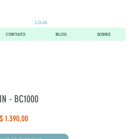
LOJA
CONTATO
BLOG
SOBRE
N - BC1000
reço
Preço
$ 1.390,00
ormal
promocional