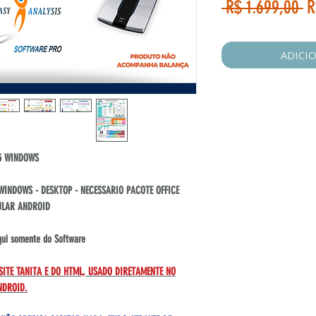
P
 R$ 1.699,00 
R
n
ADICI
45 WINDOWS
INDOWS - DESKTOP - NECESSARIO PACOTE OFFICE
LULAR ANDROID
i somente do Software
ITE TANITA E DO HTML, USADO DIRETAMENTE NO
NDROID.