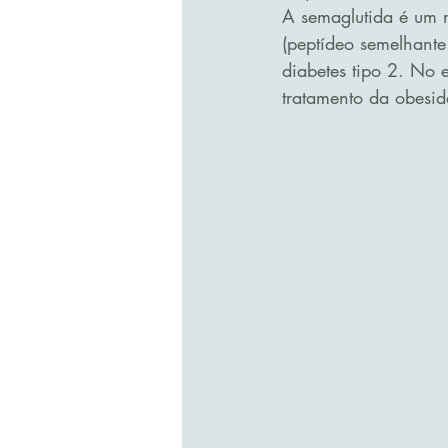
A semaglutida é um m
(peptídeo semelhante 
diabetes tipo 2. No
tratamento da obesid