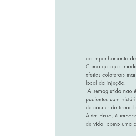
acompanhamento des
Como qualquer medica
efeitos colaterais m
local da injeção. 
 A semaglutida não é adequada para todas as pessoas e deve ser usada com cautela em 
pacientes com históri
de câncer de tireoide
Além disso, é impor
de vida, como uma die