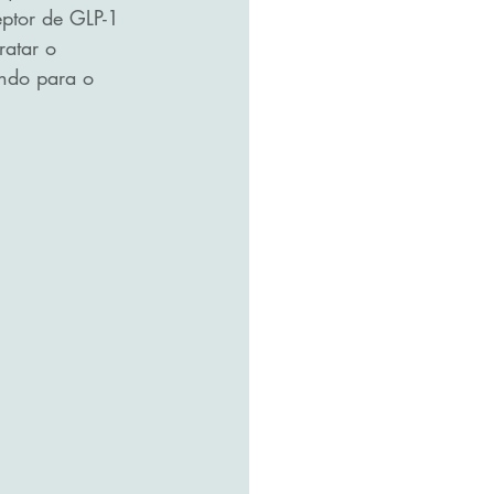
ptor de GLP-1 
ratar o 
ndo para o 