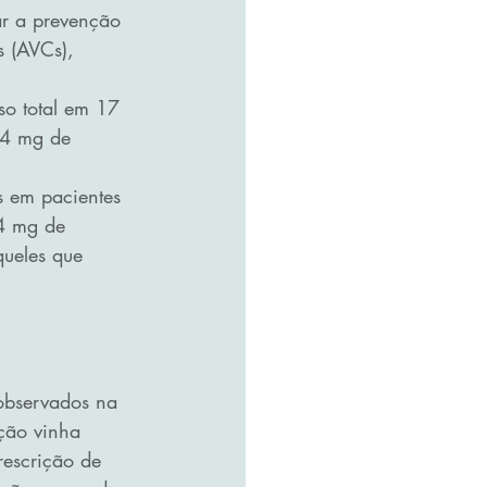
r a prevenção 
 (AVCs), 
o total em 17 
,4 mg de 
 em pacientes 
4 mg de 
ueles que 
observados na 
ção vinha 
prescrição de 