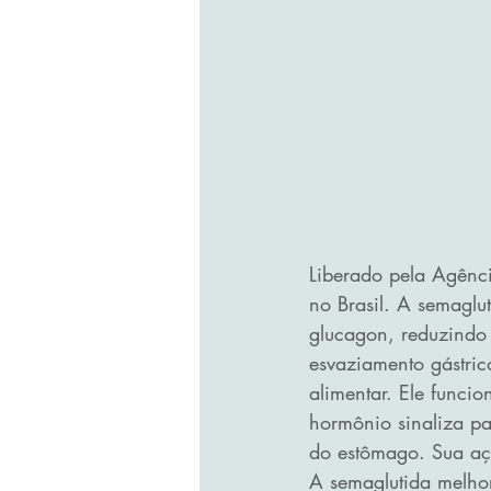
Liberado pela Agênci
no Brasil. A semaglu
glucagon, reduzindo 
esvaziamento gástric
alimentar. Ele funci
hormônio sinaliza pa
do estômago. Sua a
A semaglutida melhor