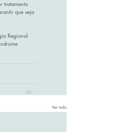
r tratamento 
antir que seja 
ia Regional 
índrome 
Ver tudo