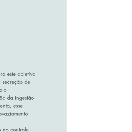
a este objetivo 
a secreção de 
a o 
ão da ingestão 
enta, esse 
esvaziamento 
 no controle 