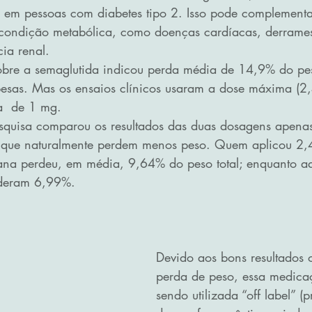
 em pessoas com diabetes tipo 2. Isso pode complementa
condição metabólica, como doenças cardíacas, derrames
cia renal.
obre a semaglutida indicou perda média de 14,9% do pes
esas. Mas os ensaios clínicos usaram a dose máxima (2
a  de 1 mg.
squisa comparou os resultados das duas dosagens apenas
, que naturalmente perdem menos peso. Quem aplicou 2,
ana perdeu, em média, 9,64% do peso total; enquanto aq
deram 6,99%.
Devido aos bons resultados 
perda de peso, essa medica
sendo utilizada “off label” (