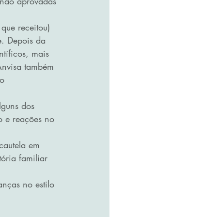
 não aprovadas 
que receitou) 
. Depois da 
tíficos, mais 
Anvisa também 
o 
lguns dos 
o e reações no 
ória familiar 
nças no estilo 