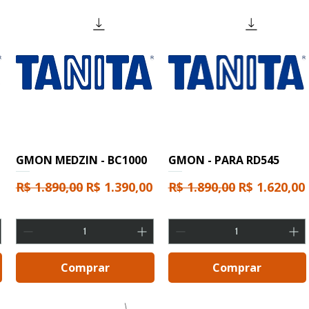
GMON MEDZIN - BC1000
GMON - PARA RD545
Preço normal
Preço promocional
Preço normal
Preço prom
R$ 1.890,00
R$ 1.390,00
R$ 1.890,00
R$ 1.620,00
mocional
Comprar
Comprar