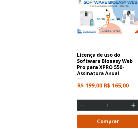
Licença de uso do
Software Bioeasy Web
Pro para XPRO 550-
Assinatura Anual
Preço normal
Preço promo
R$ 199,00
R$ 165,00
Comprar