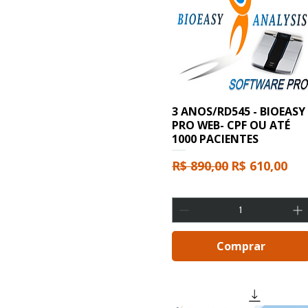
3 ANOS/RD545 - BIOEASY
PRO WEB- CPF OU ATÉ
1000 PACIENTES
Preço normal
Preço promo
R$ 890,00
R$ 610,00
Comprar