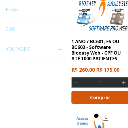
Preço
R$ 0
R$ 10.250
COR
1 ANO / BC601, FS OU
BC603 - Software
VOLTAGEM
Bioeasy Web - CPF OU
ATÉ 1000 PACIENTES
127V
220V
Preço normal
Preço promo
R$ 260,00
R$ 175,00
Comprar