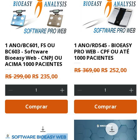
1 ANO/BC601, FS OU
1 ANO/RD545 - BIOEASY
BC603 - Software
PRO WEB - CPF OU ATÉ
Bioeasy Web - CNPJ OU
1000 PACIENTES
ACIMA 1000 PACIENTES
Preço normal
Preço promoc
R$ 369,00
R$ 252,00
ocional
Preço normal
Preço promocional
R$ 299,00
R$ 235,00
Comprar
Comprar