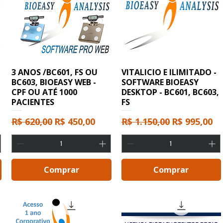
3 ANOS /BC601, FS OU
VITALICIO E ILIMITADO -
BC603, BIOEASY WEB -
SOFTWARE BIOEASY
CPF OU ATÉ 1000
DESKTOP - BC601, BC603,
PACIENTES
FS
cional
Preço normal
Preço promocional
Preço normal
Preço prom
R$ 620,00
R$ 450,00
R$ 1.150,00
R$ 995,00
Comprar
Comprar