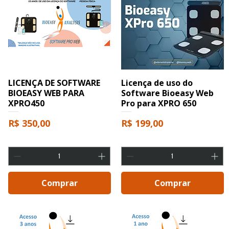
LICENÇA DE SOFTWARE
Licença de uso do
BIOEASY WEB PARA
Software Bioeasy Web
XPRO450
Pro para XPRO 650
Preço
Preço
R$ 350,00
R$ 199,00
ocional
Comprar
Comprar