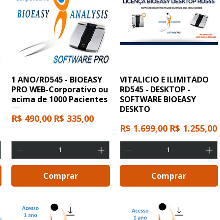
1 ANO/RD545 - BIOEASY
VITALICIO E ILIMITADO
PRO WEB-Corporativo ou
RD545 - DESKTOP -
acima de 1000 Pacientes
SOFTWARE BIOEASY
DESKTO
cional
Preço normal
Preço promocional
R$ 490,00
R$ 335,00
Preço normal
Preço prom
R$ 1.699,00
R$ 1.255,00
Comprar
Comprar