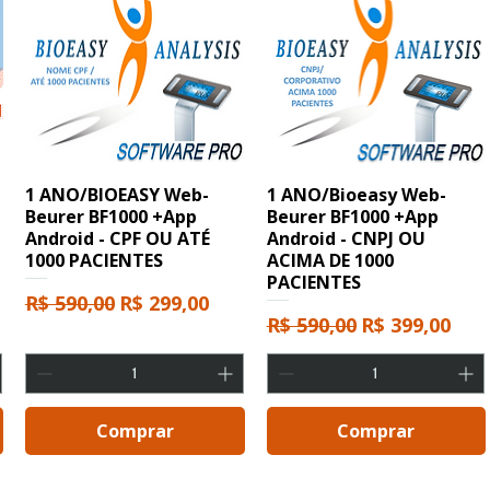
1 ANO/BIOEASY Web-
1 ANO/Bioeasy Web-
Beurer BF1000 +App
Beurer BF1000 +App
Android - CPF OU ATÉ
Android - CNPJ OU
1000 PACIENTES
ACIMA DE 1000
PACIENTES
cional
Preço normal
Preço promocional
R$ 590,00
R$ 299,00
Preço normal
Preço promo
R$ 590,00
R$ 399,00
Comprar
Comprar