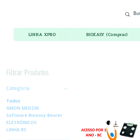
ADORO ELETRÔNICOS
LINHA XPRO
BIOEASY (Comprar)
Filtrar Produtos
Categoria
Todos
GMON MEDZIN
Software Bioeasy Beurer
ELETRÔNICOS
LINHA BC