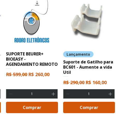
A
SUPORTE BEURER+
Lançamento
BIOEASY -
Suporte de Gatilho para
AGENDAMENTO REMOTO
BC601 - Aumente a vida
cional
Util
Preço normal
Preço promocional
R$ 599,00
R$ 260,00
Preço normal
Preço promo
R$ 290,00
R$ 160,00
Comprar
Comprar