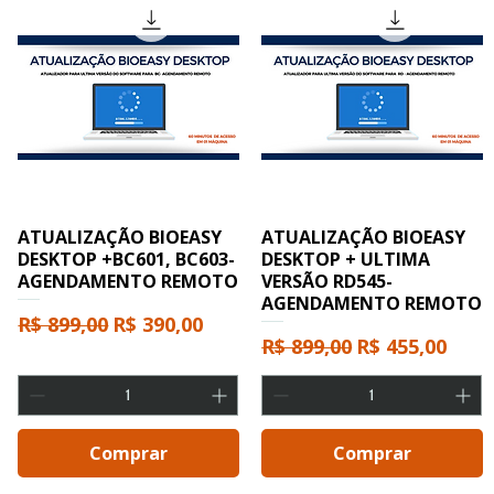
ATUALIZAÇÃO BIOEASY
ATUALIZAÇÃO BIOEASY
DESKTOP +BC601, BC603-
DESKTOP + ULTIMA
AGENDAMENTO REMOTO
VERSÃO RD545-
AGENDAMENTO REMOTO
Preço normal
Preço promocional
R$ 899,00
R$ 390,00
Preço normal
Preço promoc
R$ 899,00
R$ 455,00
Comprar
Comprar