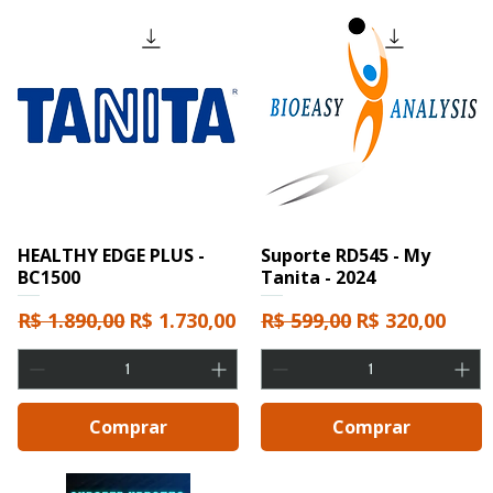
HEALTHY EDGE PLUS -
Suporte RD545 - My
BC1500
Tanita - 2024
ocional
Preço normal
Preço promocional
Preço normal
Preço promoc
R$ 1.890,00
R$ 1.730,00
R$ 599,00
R$ 320,00
Comprar
Comprar