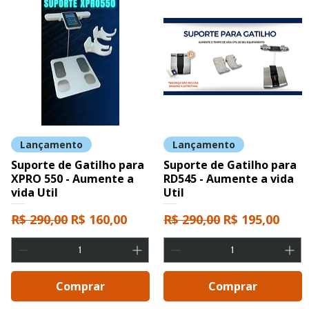
Lançamento
Lançamento
Suporte de Gatilho para
Suporte de Gatilho para
XPRO 550 - Aumente a
RD545 - Aumente a vida
vida Util
Util
cional
Preço normal
Preço promocional
Preço normal
Preço promoc
R$ 290,00
R$ 160,00
R$ 290,00
R$ 195,00
Comprar
Comprar