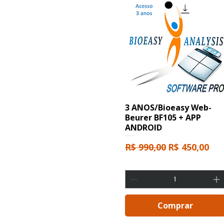
3 ANOS/Bioeasy Web-
Beurer BF105 + APP
ANDROID
Preço normal
Preço promo
R$ 990,00
R$ 450,00
Comprar