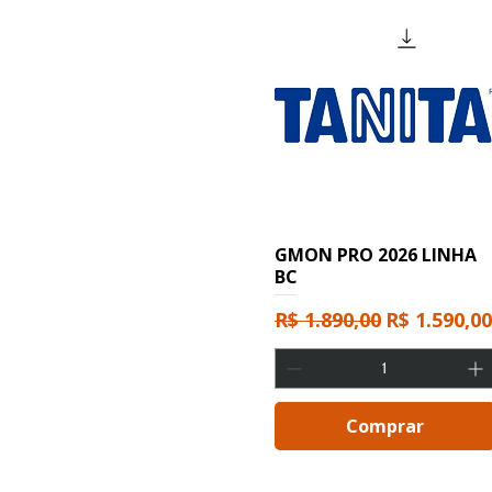
GMON PRO 2026 LINHA
BC
Preço normal
Preço pro
R$ 1.890,00
R$ 1.590,00
Comprar