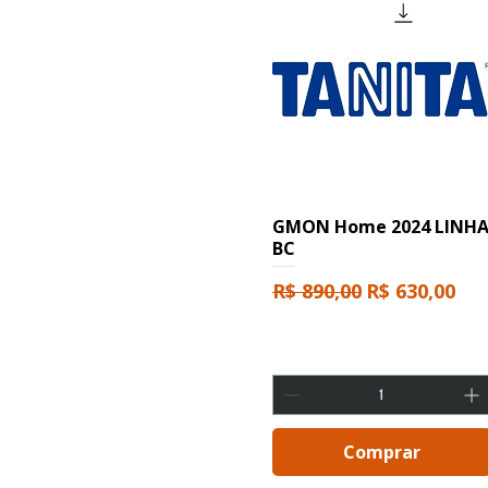
GMON Home 2024 LINH
BC
Preço normal
Preço promo
R$ 890,00
R$ 630,00
Comprar