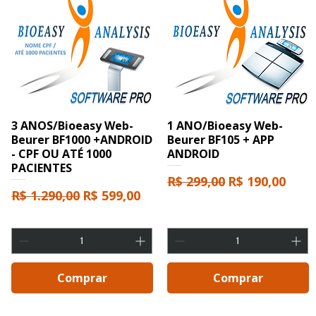
3 ANOS/Bioeasy Web-
1 ANO/Bioeasy Web-
Beurer BF1000 +ANDROID
Beurer BF105 + APP
- CPF OU ATÉ 1000
ANDROID
PACIENTES
Preço normal
Preço promoc
R$ 299,00
R$ 190,00
Preço normal
Preço promocional
R$ 1.290,00
R$ 599,00
cional
Comprar
Comprar